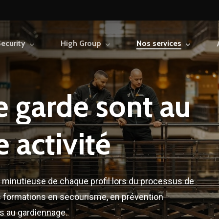
ecurity
High Group
Nos services
e
garde
sont
au
e
activité
 minutieuse de chaque profil lors du processus de
s formations en secourisme, en prévention
s au gardiennage.