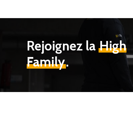
Rejoignez la
High
Family
.