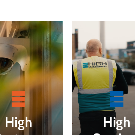
High
High