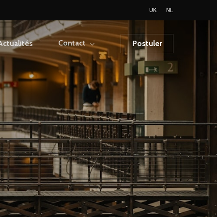
UK
NL
Contact
Actualités
Postuler