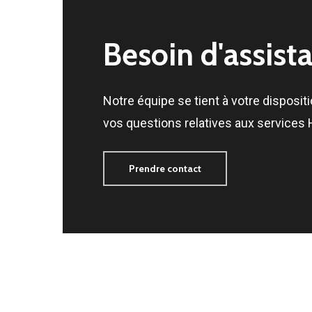
lieu et à tout moment.
Besoin
d'assist
En savoir plus
Notre équipe se tient à votre disposit
vos questions relatives aux services 
Prendre contact