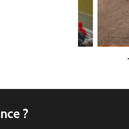
ance
?