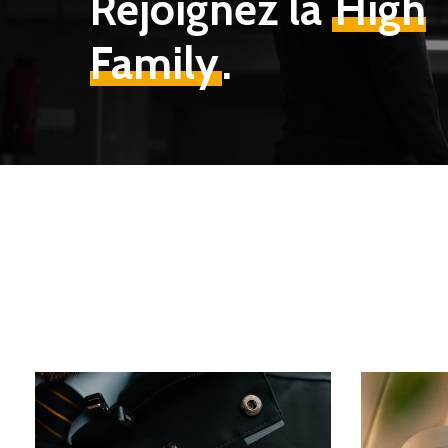
Rejoignez la
High
Family
.