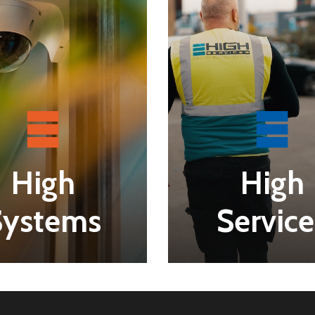
High
High
Systems
Service