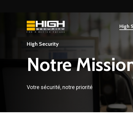
Skip
to
main
High S
content
High Security
Notre
Missio
Votre sécurité, notre priorité